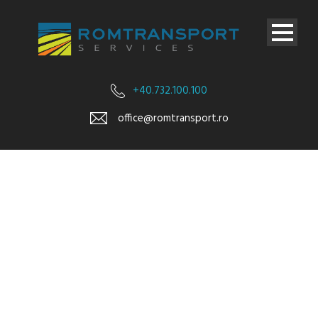
+40.732.100.100
office@romtransport.ro
Mercedes A