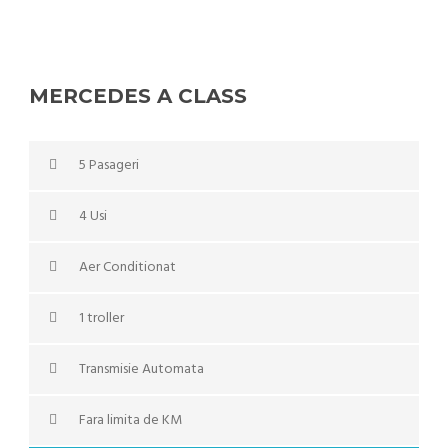
MERCEDES A CLASS
5 Pasageri
4 Usi
Aer Conditionat
1 troller
Transmisie Automata
Fara limita de KM